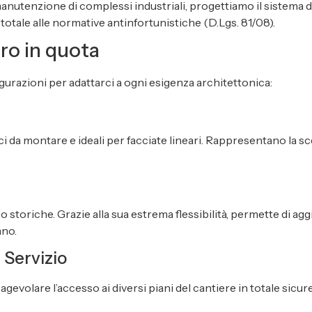
manutenzione di complessi industriali, progettiamo il sistema di
otale alle normative antinfortunistiche (D.Lgs. 81/08).
oro in quota
igurazioni per adattarci a ogni esigenza architettonica:
i da montare e ideali per facciate lineari. Rappresentano la scel
 o storiche. Grazie alla sua estrema flessibilità, permette di agg
ano.
i Servizio
agevolare l’accesso ai diversi piani del cantiere in totale sicur