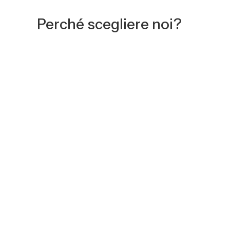
Perché scegliere noi?
Materiali Certificati
: Utilizziamo solo compon
Velocità Operativa
: Grazie al coordinamento
Rispetto delle Normative
: Ogni ponteggio è
RICHIEDI UN PREVENTIVO
Orari
Dal lunedì al venerdì
08:00 - 12:00
13:00 - 18:00