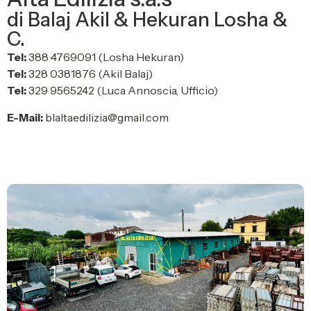
di Balaj Akil & Hekuran Losha &
C.
Tel:
388 4769091
(Losha Hekuran)
Tel:
328 0381876
(Akil Balaj)
Tel:
329 9565242
(Luca Annoscia, Ufficio)
E-Mail:
blaltaedilizia@gmail.com